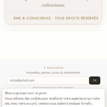
enthousiasme.
ÂME & CONSCIENCE · TOUS DROITS RÉSERVÉS
✦ Newsletter
Actualités, pierres, soins & événements.
OK
Désinscription libre à tout moment.
Nous respectons votre vie privée
Mentions légales
Contactez-nous
Suivez-
Nous utilisons des cookies pour améliorer votre expérience sur notre
nous
site. Avec votre accord, certains nous aident à analyser le trafic,