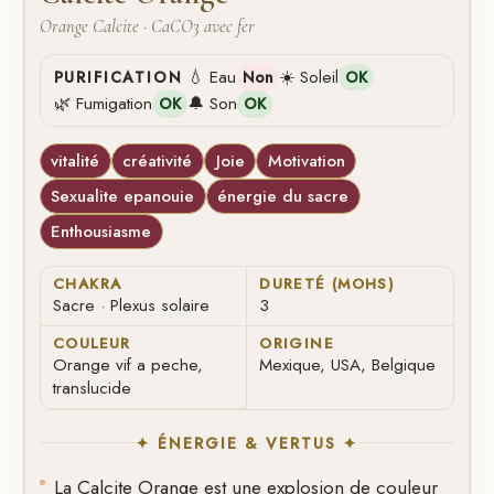
Orange Calcite · CaCO3 avec fer
💧 Eau
☀️ Soleil
PURIFICATION
Non
OK
🌿 Fumigation
🔔 Son
OK
OK
vitalité
créativité
Joie
Motivation
Sexualite epanouie
énergie du sacre
Enthousiasme
CHAKRA
DURETÉ (MOHS)
Sacre · Plexus solaire
3
COULEUR
ORIGINE
Orange vif a peche,
Mexique, USA, Belgique
translucide
✦ ÉNERGIE & VERTUS ✦
La Calcite Orange est une explosion de couleur