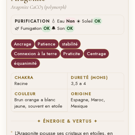
Aragonite CaCO3 (polymorph)
💧 Eau
☀️ Soleil
PURIFICATION
Non
OK
🌿 Fumigation
🔔 Son
OK
OK
Ancrage
Patience
stabilité
Connexion à la terre
Praticite
Centrage
équanimité
CHAKRA
DURETÉ (MOHS)
Racine
3,5 a 4
COULEUR
ORIGINE
Brun orange a blanc
Espagne, Maroc,
jaune, souvent en etoile
Mexique
✦ ÉNERGIE & VERTUS ✦
L'Aragonite pousse ses cristaux en etoiles, en