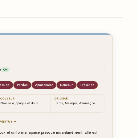
n
OK
assion
Pardon
Apaisement
Douceur
Présence
COULEUR
ORIGINE
Bleu pâle, opaque et doux
Pérou, Mexique, Allemagne
 VERTUS ✦
oux et uniforme, apaise presque instantanément. Elle est