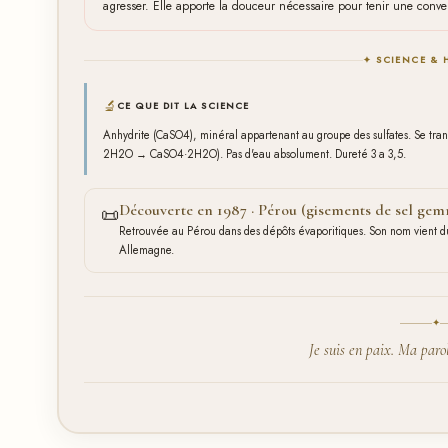
agresser. Elle apporte la douceur nécessaire pour tenir une convers
✦ SCIENCE & 
🔬
CE QUE DIT LA SCIENCE
Anhydrite (CaSO4), minéral appartenant au groupe des sulfates. Se tra
2H2O → CaSO4·2H2O). Pas d'eau absolument. Dureté 3 a 3,5.
Découverte en 1987 · Pérou (gisements de sel ge
📜
Retrouvée au Pérou dans des dépôts évaporitiques. Son nom vient d
Allemagne.
✦
Je suis en paix. Ma parol