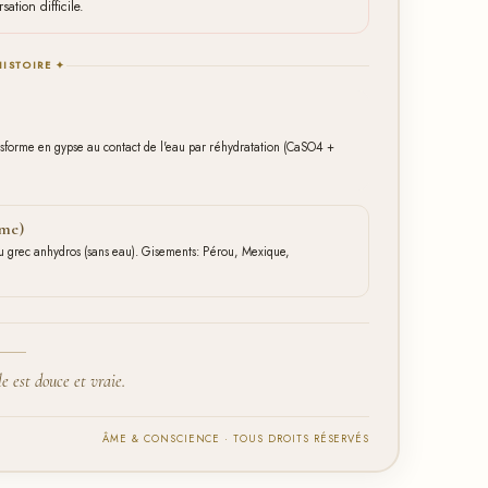
ation difficile.
HISTOIRE ✦
nsforme en gypse au contact de l'eau par réhydratation (CaSO4 +
mme)
u grec anhydros (sans eau). Gisements: Pérou, Mexique,
e est douce et vraie.
ÂME & CONSCIENCE · TOUS DROITS RÉSERVÉS