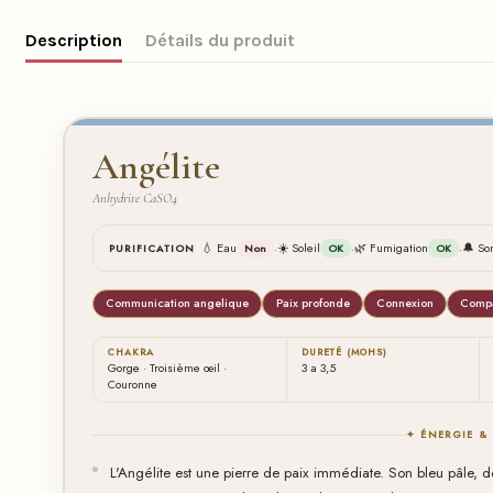
Description
Détails du produit
Angélite
Anhydrite CaSO4
·
·
·
💧 Eau
☀️ Soleil
🌿 Fumigation
🔔 So
PURIFICATION
Non
OK
OK
Communication angelique
Paix profonde
Connexion
Comp
CHAKRA
DURETÉ (MOHS)
Gorge · Troisième œil ·
3 a 3,5
Couronne
✦ ÉNERGIE &
L'Angélite est une pierre de paix immédiate. Son bleu pâle, d