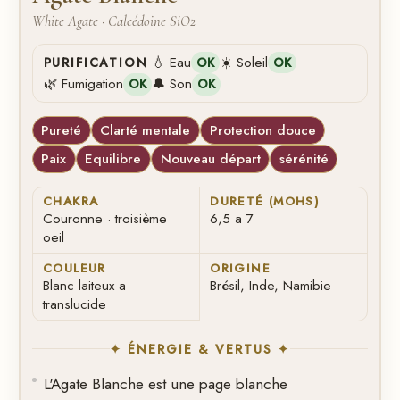
White Agate · Calcédoine SiO2
💧 Eau
☀️ Soleil
PURIFICATION
OK
OK
🌿 Fumigation
🔔 Son
OK
OK
Pureté
Clarté mentale
Protection douce
Paix
Equilibre
Nouveau départ
sérénité
CHAKRA
DURETÉ (MOHS)
Couronne · troisième
6,5 a 7
oeil
COULEUR
ORIGINE
Blanc laiteux a
Brésil, Inde, Namibie
translucide
✦ ÉNERGIE & VERTUS ✦
L'Agate Blanche est une page blanche