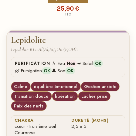
25,90 €
TTC
Lepidolite
Lepidolite KLi2Al(Al,Si)3O10(F,OH)2
💧 Eau
☀️ Soleil
PURIFICATION
Non
OK
🌿 Fumigation
🔔 Son
OK
OK
Calme
équilibre émotionnel
Gestion anxiete
Transition douce
libération
Lacher prise
Paix des nerfs
CHAKRA
DURETÉ (MOHS)
cœur · troisième oeil ·
2,5 a 3
Couronne