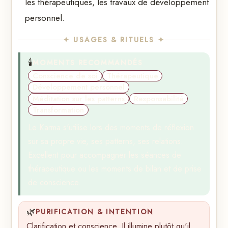
les thérapeutiques, les travaux de développement
personnel.
✦ USAGES & RITUELS ✦
🕯️
MOMENTS RECOMMANDÉS
Conscience de soi
Thérapeutique
Développement personnel
Méditation sur les patterns
Responsabilité
Transformation
Le Karma s'utilise lors des moments de réflexion
sur sa propre vie, ses patterns, ses relations.
Excellent pour accompagner les séances de
thérapeutique ou les moments de bilan et de prise
de conscience.
🌿
PURIFICATION & INTENTION
Clarification et conscience. Il illumine plutôt qu'il