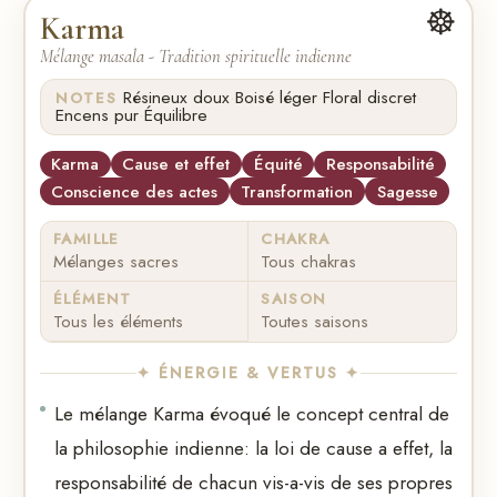
☸️
Karma
Mélange masala - Tradition spirituelle indienne
·
·
·
Résineux doux
Boisé léger
Floral discret
NOTES
·
Encens pur
Équilibre
Karma
Cause et effet
Équité
Responsabilité
Conscience des actes
Transformation
Sagesse
FAMILLE
CHAKRA
Mélanges sacres
Tous chakras
ÉLÉMENT
SAISON
Tous les éléments
Toutes saisons
✦ ÉNERGIE & VERTUS ✦
Le mélange Karma évoqué le concept central de
la philosophie indienne: la loi de cause a effet, la
responsabilité de chacun vis-a-vis de ses propres