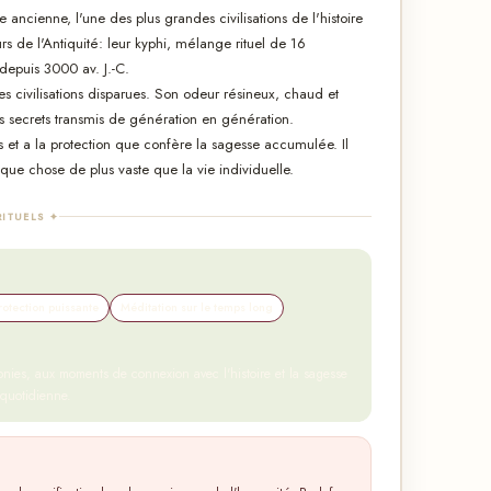
ancienne, l'une des plus grandes civilisations de l'histoire
s de l'Antiquité: leur kyphi, mélange rituel de 16
 depuis 3000 av. J.-C.
es civilisations disparues. Son odeur résineux, chaud et
es secrets transmis de génération en génération.
t a la protection que confère la sagesse accumulée. Il
que chose de plus vaste que la vie individuelle.
RITUELS ✦
rotection puissante
Méditation sur le temps long
nies, aux moments de connexion avec l'histoire et la sagesse
 quotidienne.