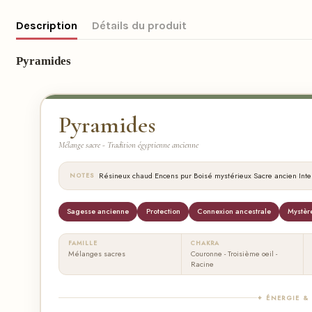
Description
Détails du produit
Pyramides
Pyramides
Mélange sacre - Tradition égyptienne ancienne
·
·
·
·
Résineux chaud
Encens pur
Boisé mystérieux
Sacre ancien
Int
NOTES
Sagesse ancienne
Protection
Connexion ancestrale
Mystèr
FAMILLE
CHAKRA
Mélanges sacres
Couronne - Troisième oeil -
Racine
✦ ÉNERGIE &