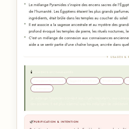
Le mélange Pyramides s'inspire des encens sacres de l'Égypte 
de l'humanité. Les Égyptiens étaient les plus grands parfumeur
ingrédients, était brûle dans les temples au coucher du soleil
Il est associe a la sagesse ancestrale et au mystère des grand
profond évoqué les temples de pierre, les rituels nocturnes, l
C'est un mélange de connexion aux connaissances anciennes e
aide a se sentir partie d'une chaîne longue, ancrée dans quel
✦ USAGES & 
🕯️
MOMENTS RECOMMANDÉS
Connexion historique
Sagesse ancestrale
Rituel ancien
P
Cérémonies
Le mélange Pyramides convient aux rituels importants, aux cérémo
des anciens. Il est plus solennel que les mélanges de méditation
🌿
PURIFICATION & INTENTION