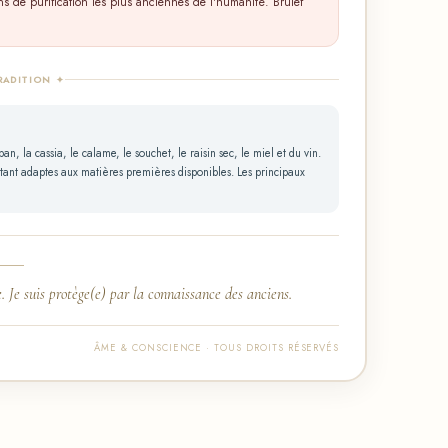
ons de purification les plus anciennes de l'humanité. Brulef
RADITION ✦
n, la cassia, le calame, le souchet, le raisin sec, le miel et du vin.
tant adaptes aux matières premières disponibles. Les principaux
. Je suis protège(e) par la connaissance des anciens.
ÂME & CONSCIENCE · TOUS DROITS RÉSERVÉS