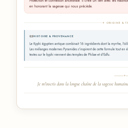
Protection et connexion ancestrale. Il créé un lien avec les traditi
en honorant la sagesse qui nous précède.
✦ ORIGINE & T
📜
HISTOIRE & PROVENANCE
Le Kyphi égyptien antique combinait 16 ingrédients dont la myrrhe, l'oliba
Les mélanges modernes Pyramides s'inspirent de cette formule tout en é
textes sur le kyphi viennent des temples de Philae et d'Edfu.
✦
Je m'inscris dans la longue chaîne de la sagesse humaine