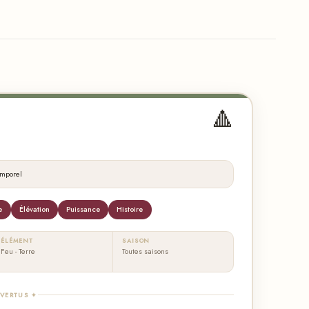
🔺
emporel
e
Élévation
Puissance
Histoire
ÉLÉMENT
SAISON
Feu - Terre
Toutes saisons
 VERTUS ✦