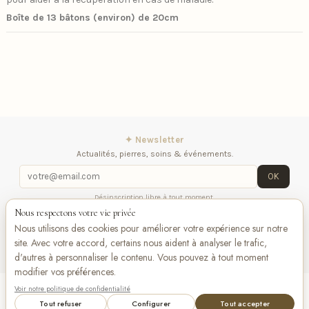
Boîte de 13 bâtons (environ) de 20cm
✦ Newsletter
Actualités, pierres, soins & événements.
OK
Désinscription libre à tout moment.
Nous respectons votre vie privée
Mentions légales
Contactez-nous
Suivez-
Nous utilisons des cookies pour améliorer votre expérience sur notre
nous
site. Avec votre accord, certains nous aident à analyser le trafic,
d'autres à personnaliser le contenu. Vous pouvez à tout moment
modifier vos préférences.
Voir notre politique de confidentialité
Ajouter au panier
VISA
Pay
Pay
Tout refuser
Configurer
Tout accepter
Bancontact
maestro