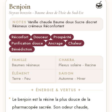
🍯
Benjoin
Styrax benzoin - Baume doux de l'Asie du Sud-Est
·
·
·
Vanille chaude
Baume doux
Sucre discret
NOTES
·
Résineux crémeux
Réconfortant
Réconfort
Douceur
Prospérité
Purification douce
Ancrage
Chaleur
Bénédiction
FAMILLE
CHAKRA
Baumes résineux
Plexus solaire - Racine
ÉLÉMENT
SAISON
Terre - Feu
Automne - Hiver
✦ ÉNERGIE & VERTUS ✦
Le benjoin est la résine la plus douce de la
pharmacopée sacrée. Son odeur chaude,