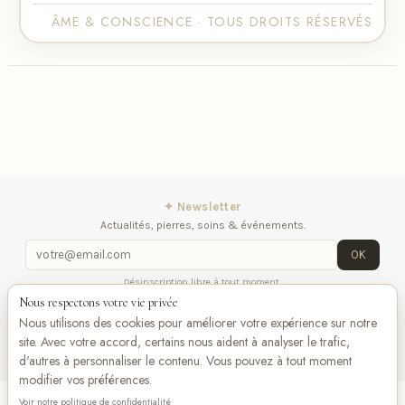
ÂME & CONSCIENCE · TOUS DROITS RÉSERVÉS
✦ Newsletter
Actualités, pierres, soins & événements.
OK
Désinscription libre à tout moment.
Nous respectons votre vie privée
Mentions légales
Contactez-nous
Suivez-
Nous utilisons des cookies pour améliorer votre expérience sur notre
nous
site. Avec votre accord, certains nous aident à analyser le trafic,
d'autres à personnaliser le contenu. Vous pouvez à tout moment
modifier vos préférences.
Voir notre politique de confidentialité