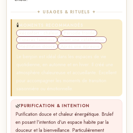
✦ USAGES & RITUELS ✦
🕯️
MOMENTS RECOMMANDÉS
Réconfort - chaleur
Période froide
Espaces familiaux
Avant une célébration
Méditation douce
Après une épreuve
Le benjoin est idéal dans les espaces de vie
quotidienne, en automne et en hiver. Il créé une
atmosphère chaleureuse et accueillante. Excellent
pour accompagner les moments de transition
saisonnière ou émotionnelle.
🌿
PURIFICATION & INTENTION
Purification douce et chaleur énergétique. Brulef
en posant l'intention d'un espace habite par la
douceur et la bienveillance. Particulièrement