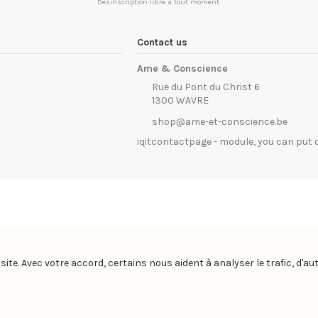
Désinscription libre à tout moment.
Contact us
Ame & Conscience
Rue du Pont du Christ 6
1300 WAVRE
shop@ame-et-conscience.be
iqitcontactpage - module, you can put 
site. Avec votre accord, certains nous aident à analyser le trafic, d'