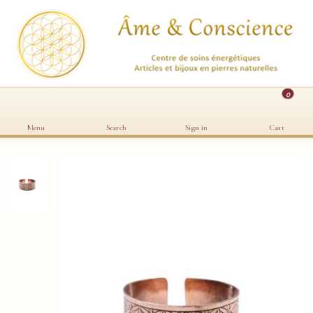
0
Menu
Search
Sign in
Cart