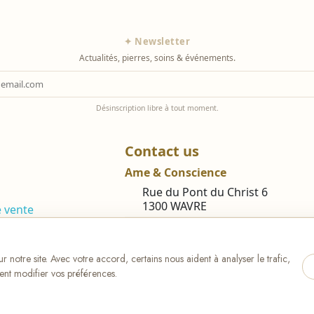
✦ Newsletter
Actualités, pierres, soins & événements.
Désinscription libre à tout moment.
Contact us
Ame & Conscience
Rue du Pont du Christ 6
1300 WAVRE
e vente
vos données
shop@ame-et-conscience.be
iqitcontactpage - module, you can p
 notre site. Avec votre accord, certains nous aident à analyser le trafic,
ent modifier vos préférences.