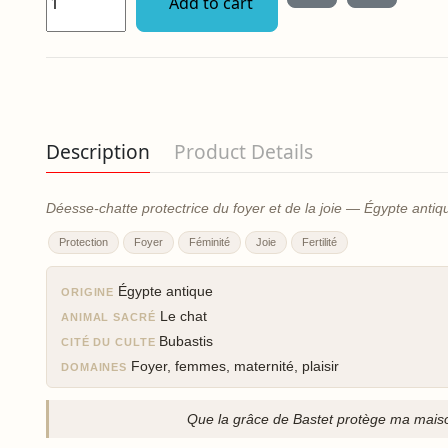
Add to cart
Description
Product Details
Déesse-chatte protectrice du foyer et de la joie — Égypte antiq
Protection
Foyer
Féminité
Joie
Fertilité
Égypte antique
ORIGINE
Le chat
ANIMAL SACRÉ
Bubastis
CITÉ DU CULTE
Foyer, femmes, maternité, plaisir
DOMAINES
Que la grâce de Bastet protège ma maiso