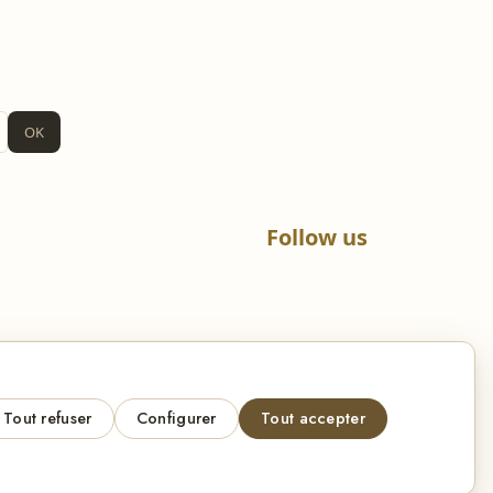
OK
Follow us
ut own text in configuration
Tout refuser
Configurer
Tout accepter
VISA
Pay
Pay
Bancontact
maestro