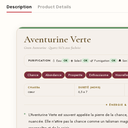
Description
Product Details
Aventurine Verte
Green Aventurine · Quartz SiO2 avec fuchsite
·
·
·
💧 Eau
☀️ Soleil
🌿 Fumigation
🔔 Son
PURIFICATION
OK
OK
OK
Chance
Abondance
Prosperite
Enthousiasme
Nouvelle
CHAKRA
DURETÉ (MOHS)
cœur
6,5 a 7
✦ ÉNERGIE &
L'Aventurine Verte est souvent appelée la pierre de la chance, 
nuancée. Elle n'attire pas la chance comme un talisman magiq
reconnaître et de la saisir.