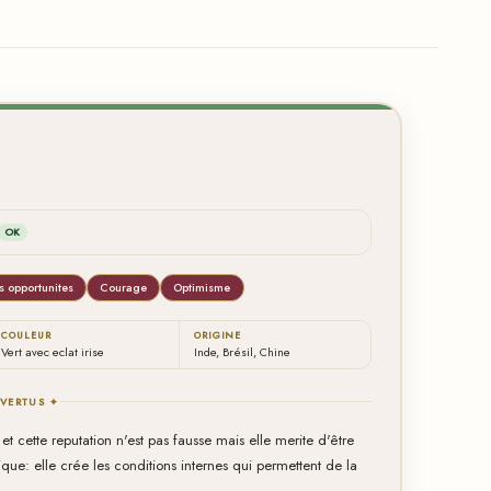
OK
s opportunites
Courage
Optimisme
COULEUR
ORIGINE
Vert avec eclat irise
Inde, Brésil, Chine
 VERTUS ✦
et cette reputation n'est pas fausse mais elle merite d'être
ue: elle crée les conditions internes qui permettent de la