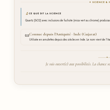
✦ SCIENCE & 
🔬
CE QUE DIT LA SCIENCE
Quartz (SiO2) avec inclusions de fuchsite (mica vert au chrome) produis
Connue depuis l'Antiquité · Inde (Gujarat)
📜
Utilisée en amulettes depuis des siècles en Inde. Le nom vient de l'it
✦
Je suis ouvert(e) aux possibilités. La chance s