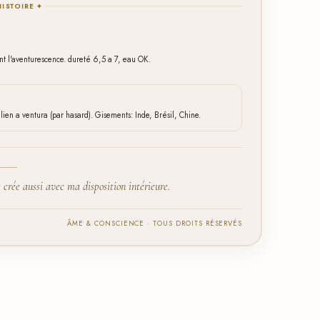
HISTOIRE ✦
ant l'aventurescence. dureté 6,5 a 7, eau OK.
alien a ventura (par hasard). Gisements: Inde, Brésil, Chine.
e crée aussi avec ma disposition intérieure.
ÂME & CONSCIENCE · TOUS DROITS RÉSERVÉS