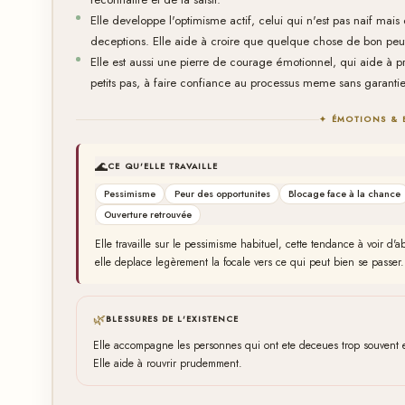
Elle developpe l'optimisme actif, celui qui n'est pas naif mai
deceptions. Elle aide à croire que quelque chose de bon peut a
Elle est aussi une pierre de courage émotionnel, qui aide à p
petits pas, à faire confiance au processus meme sans garantie
✦ ÉMOTIONS & 
🌊
CE QU'ELLE TRAVAILLE
Pessimisme
Peur des opportunites
Blocage face à la chance
Ouverture retrouvée
Elle travaille sur le pessimisme habituel, cette tendance à voir d'
elle deplace legèrement la focale vers ce qui peut bien se passer.
🌿
BLESSURES DE L'EXISTENCE
Elle accompagne les personnes qui ont ete deceues trop souvent et 
Elle aide à rouvrir prudemment.