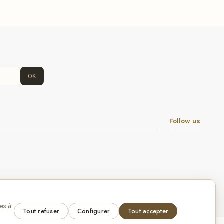
OK
Follow us
own text in configuration
res à
Tout refuser
Configurer
Tout accepter