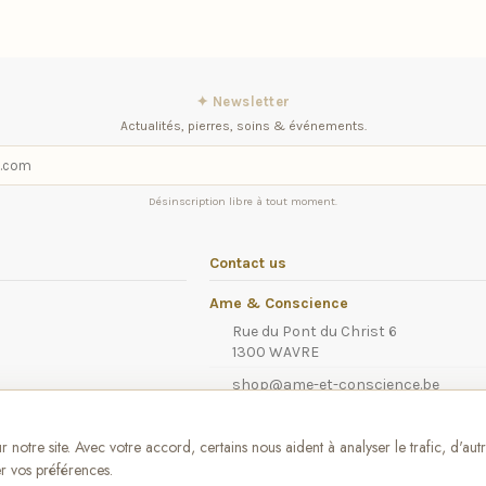
✦ Newsletter
Actualités, pierres, soins & événements.
Désinscription libre à tout moment.
Contact us
Ame & Conscience
Rue du Pont du Christ 6
1300 WAVRE
shop@ame-et-conscience.be
iqitcontactpage - module, you can put 
notre site. Avec votre accord, certains nous aident à analyser le trafic, d'aut
r vos préférences.