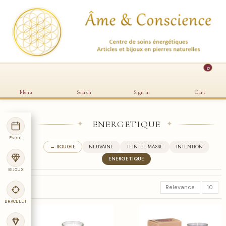
0
Menu
Search
Sign in
Cart
ENERGETIQUE
✦
✦
Event
← BOUGIE
NEUVAINE
TEINTEE MASSE
INTENTION
ENERGETIQUE
BIJOUX
Relevance
10
BRACELET