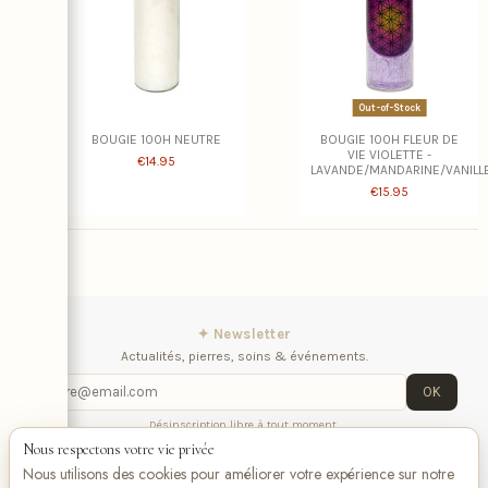
Out-of-Stock
BOUGIE 100H NEUTRE
BOUGIE 100H FLEUR DE
VIE VIOLETTE -
€14.95
LAVANDE/MANDARINE/VANILL
€15.95
✦ Newsletter
Actualités, pierres, soins & événements.
OK
Désinscription libre à tout moment.
Nous respectons votre vie privée
iqitlinksmanager module
Contactez-nous
Suivez-
Nous utilisons des cookies pour améliorer votre expérience sur notre
nous