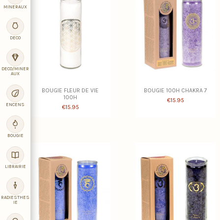
MINERAUX
DECO
DECO/MINER
AUX
BOUGIE FLEUR DE VIE
BOUGIE 100H CHAKRA 7
100H
€15.95
ENCENS
€15.95
BOUGIE
LIBRAIRIE
RADIESTHES
IE