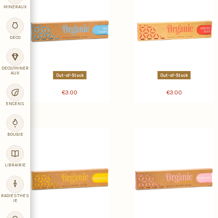
MINERAUX
DECO
DECO/MINER
AUX
Out-of-Stock
Out-of-Stock
€3.00
€3.00
ENCENS
BOUGIE
LIBRAIRIE
RADIESTHES
IE