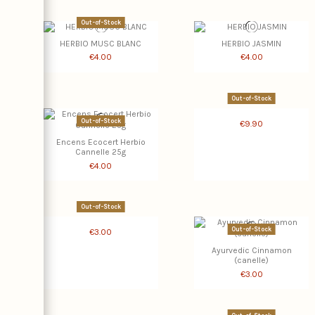
Out-of-Stock
HERBIO MUSC BLANC
HERBIO JASMIN
€4.00
€4.00
Out-of-Stock
Out-of-Stock
€9.90
Encens Ecocert Herbio
Cannelle 25g
€4.00
Out-of-Stock
Out-of-Stock
€3.00
Ayurvedic Cinnamon
(canelle)
€3.00