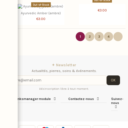
Out-of-Stock
Out-of-Stock
€3.00
Ayurvedic Amber (ambre)
€3.00
1
2
3
4
✦ Newsletter
Actualités, pierres, soins & événements.
OK
Désinscription libre à tout moment.
iqitlinksmanager module
Contactez-nous
Suivez-
nous