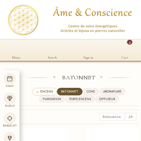
0
Menu
Search
Sign in
Cart
BATONNET
✦
✦
Event
← ENCENS
BATONNET
CONE
AROMAFUME
FUMIGATION
PORTE-ENCENS
DIFFUSEUR
BIJOUX
Relevance
24
BRACELET