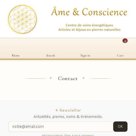
0
Menu
Search
Sign in
Cart
Contact
✦
✦
✦ Newsletter
Actualités, pierres, soins & événements.
OK
Désinscription libre à tout moment.