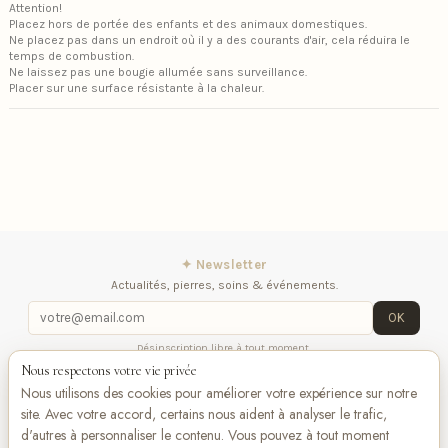
Attention!
Placez hors de portée des enfants et des animaux domestiques.
Ne placez pas dans un endroit où il y a des courants d'air, cela réduira le
temps de combustion.
Ne laissez pas une bougie allumée sans surveillance.
Placer sur une surface résistante à la chaleur.
✦ Newsletter
Actualités, pierres, soins & événements.
OK
Désinscription libre à tout moment.
Nous respectons votre vie privée
iqitlinksmanager module
Contactez-nous
Suivez-
Nous utilisons des cookies pour améliorer votre expérience sur notre
nous
site. Avec votre accord, certains nous aident à analyser le trafic,
d'autres à personnaliser le contenu. Vous pouvez à tout moment