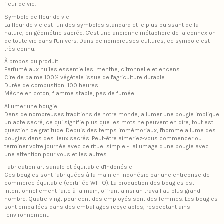
fleur de vie.
Symbole de fleur de vie
La fleur de vie est l'un des symboles standard et le plus puissant de la
nature, en géométrie sacrée. C'est une ancienne métaphore de la connexion
de toute vie dans l'Univers. Dans de nombreuses cultures, ce symbole est
très connu.
À propos du produit
Parfumé aux huiles essentielles: menthe, citronnelle et encens
Cire de palme 100% végétale issue de l'agriculture durable.
Durée de combustion: 100 heures
Mèche en coton, flamme stable, pas de fumée.
Allumer une bougie
Dans de nombreuses traditions de notre monde, allumer une bougie implique
un acte sacré, ce qui signifie plus que les mots ne peuvent en dire; tout est
question de gratitude. Depuis des temps immémoriaux, l'homme allume des
bougies dans des lieux sacrés. Peut-être aimeriez-vous commencer ou
terminer votre journée avec ce rituel simple - l'allumage d'une bougie avec
une attention pour vous et les autres.
Fabrication artisanale et équitable d'Indonésie
Ces bougies sont fabriquées à la main en Indonésie par une entreprise de
commerce équitable (certifiée WFTO). La production des bougies est
intentionnellement faite à la main, offrant ainsi un travail au plus grand
nombre. Quatre-vingt pour cent des employés sont des femmes. Les bougies
sont emballées dans des emballages recyclables, respectant ainsi
l'environnement.