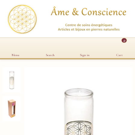
0
Menu
Search
Sign in
Cart