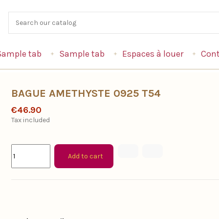
Sample tab
Sample tab
Espaces à louer
Cont
BAGUE AMETHYSTE 0925 T54
€46.90
Tax included
Add to cart