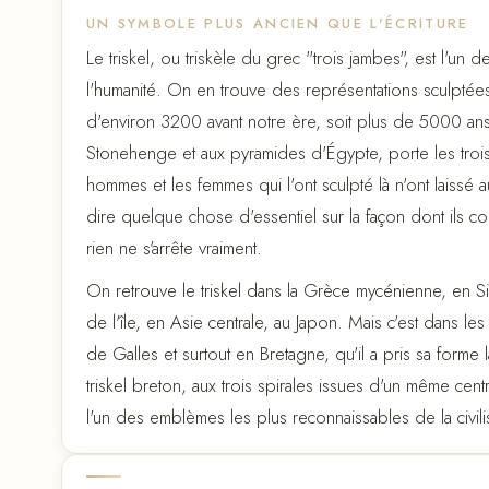
UN SYMBOLE PLUS ANCIEN QUE L'ÉCRITURE
Le triskel, ou triskèle du grec "trois jambes", est l'u
l'humanité. On en trouve des représentations sculptée
d'environ 3200 avant notre ère, soit plus de 5000 an
Stonehenge et aux pyramides d'Égypte, porte les trois 
hommes et les femmes qui l'ont sculpté là n'ont laissé aucu
dire quelque chose d'essentiel sur la façon dont ils co
rien ne s'arrête vraiment.
On retrouve le triskel dans la Grèce mycénienne, en Sic
de l'île, en Asie centrale, au Japon. Mais c'est dans le
de Galles et surtout en Bretagne, qu'il a pris sa forme
triskel breton, aux trois spirales issues d'un même cent
l'un des emblèmes les plus reconnaissables de la civil