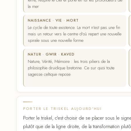
terre, respire le ciel et porte en lui les profondeurs de
la mer
NAISSANCE · VIE · MORT
Le cycle de toute existence. La mort n'est pas une fin
mais un retour vers le centre d'où repart une nouvelle
spirale sous une nouvelle forme
NATUR · GWIR · KAVED
Nature, Vérité, Mémoire : les trois piliers de la
philosophie druidique bretonne. Ce sur quoi toute
sagesse celtique repose
PORTER LE TRISKEL AUJOURD'HUI
Porter le triskel, c'est choisir de se placer sous le si
plutôt que de la ligne droite, de la transformation plut