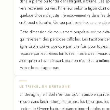
dans la pierre ou fondu dans l'argent, il tourne. Les s
vers l'extérieur ou vers l'intérieur selon la façon dont 
quelque chose de juste : le mouvement va dans les de
croît peut décroître. Ce qui part revient sous une autr
Cette dimension de mouvement perpétuel est peut-être
qui traversent des périodes difficiles. Les traditions
ligne droite qui va quelque part une fois pour toutes.
repasse par les mêmes territoires, mais à des niveaux 
à ce qu'on a traversé avant, mais on n'est plus la mê
Mais elle ne stagne pas.
LE TRISKEL EN BRETAGNE
En Bretagne, le triskel n'est pas qu'un symbole spirituel 
trouve dans l'architecture, les bijoux, les tatouages, le
breton, le Gwenn-ha-du, et dans d'innombrables produc