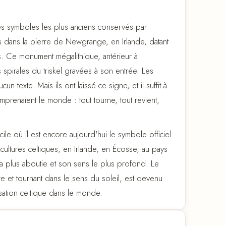
n des symboles les plus anciens conservés par
s dans la pierre de Newgrange, en Irlande, datant
s. Ce monument mégalithique, antérieur à
spirales du triskel gravées à son entrée. Les
n texte. Mais ils ont laissé ce signe, et il suffit à
mprenaient le monde : tout tourne, tout revient,
ile où il est encore aujourd'hui le symbole officiel
s cultures celtiques, en Irlande, en Écosse, au pays
 la plus aboutie et son sens le plus profond. Le
re et tournant dans le sens du soleil, est devenu
isation celtique dans le monde.