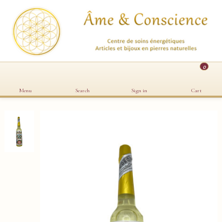
0
Menu
Search
Sign in
Cart