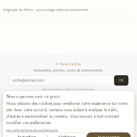
Originale du Pérou - pour usage externe seulement
✦ Newsletter
Actualités, pierres, soins & événements.
OK
Désinscription libre à tout moment.
Nous respectons votre vie privée
iqitlinksmanager module
Contactez-nous
Suivez-
Nous utilisons des cookies pour améliorer votre expérience sur notre
nous
site. Avec votre accord, certains nous aident à analyser le trafic,
d'autres à personnaliser le contenu. Vous pouvez à tout moment
modifier vos préférences.
Voir notre politique de confidentialité
Add to cart
VISA
Pay
Pay
Tout refuser
Configurer
Tout accepter
Bancontact