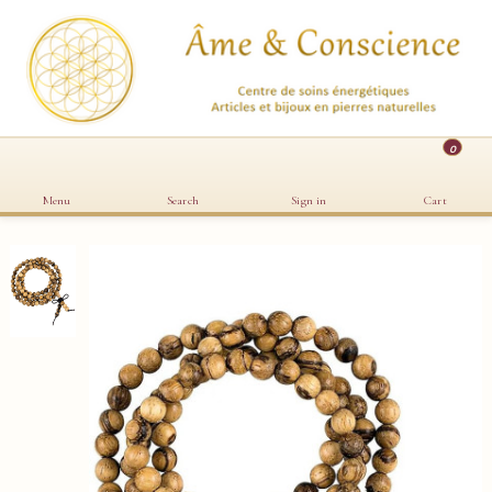
0
Menu
Search
Sign in
Cart