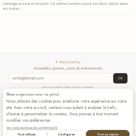
s'allonge encore et encore! ! Ce même nombre sacré est donc utilisé dans
les malas.
✦ Newsletter
Actualités, pierres, soins & événements.
OK
Désinscription libre à tout moment.
Nous respectons votre vie privée
iqitlinksmanager module
Contactez-nous
Suivez-
Nous utilisons des cookies pour améliorer votre expérience sur notre
nous
site. Avec votre accord, certains nous aident à analyser le trafic,
d'autres à personnaliser le contenu. Vous pouvez à tout moment
modifier vos préférences.
Voir notre politique de confidentialité
Add to cart
VISA
Pay
Pay
Tout refuser
Configurer
Tout accepter
Bancontact
maestro