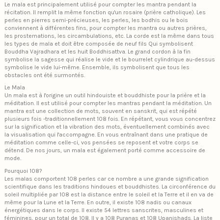
Le mala est principalement utilisé pour compter les mantra pendant la
récitation. Il remplit la même fonction qu'un rosaire (prière catholique). Les
perles en pierres semi-précieuses, les perles, les bodhis ou le bois
conviennent à différentes fins, pour compter les mantra ou autres prières,
les prosternations, les circambulations, etc. La corde est la même dans tous
les types de mala et doit être composée de neuf fils Qui symbolisent
Bouddha Vajradhara et les huit Boddhisattva. Le grand cordon à la fin
symbolise la sagesse qui réalise le vide et le bourrelet cylindrique au-dessus
symbolise le vide lui-même. Ensemble, ils symbolisent que tous les
obstacles ont été surmontés.
Le Mala
Un mala est à l'origine un outil hindouiste et bouddhiste pour la prière et la
méditation. Il est utilisé pour compter les mantras pendant la méditation. Un
mantra est une collection de mots, souvent en sanskrit, qui est répété
plusieurs fois -traditionnellement 108 fois. En répétant, vous vous concentrez
sur la signification et la vibration des mots, éventuellement combinés avec
la visualisation qui l'accompagne. En vous entraînant dans une pratique de
méditation comme celle-ci, vos pensées se reposent et votre corps se
détend. De nos jours, un mala est également porté comme accessoire de
mode.
Pourquoi 108?
Les malas comportent 108 perles car ce nombre a une grande signification
scientifique dans les traditions hindoues et bouddhistes. La circonférence du
soleil multipliée par 108 est la distance entre le soleil et la Terre et il en va de
même pour la Lune et la Terre. En outre, il existe 108 nadis ou canaux
énergétiques dans le corps. Il existe 54 lettres sanscrites, masculines et
féminines, pour un total de 108. Il y a 108 Puranas et 108 Upanishads. La liste