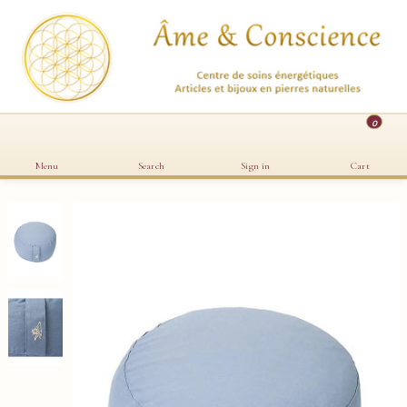
0
Menu
Search
Sign in
Cart