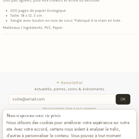
sont pas lignées, pour être créatifs et écrire ou dessiner.
200 pages de papier écologique
Taille: 18 x 12, 5 cm
Sangle avec bouton en noix de coco *Fabriqué à la main en Inde.
Matériaux / Ingrédients: PVC, Paper.
✦ Newsletter
Actualités, pierres, soins & événements.
OK
Désinscription libre à tout moment.
Nous respectons votre vie privée
iqitlinksmanager module
Contactez-nous
Suivez-
Nous utilisons des cookies pour améliorer votre expérience sur notre
nous
site. Avec votre accord, certains nous aident à analyser le trafic,
d'autres à personnaliser le contenu. Vous pouvez à tout moment