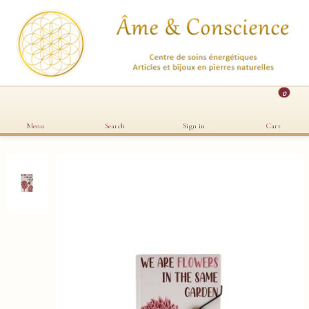
0
Menu
Search
Sign in
Cart