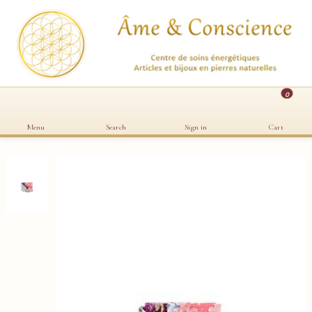
0
Menu
Search
Sign in
Cart