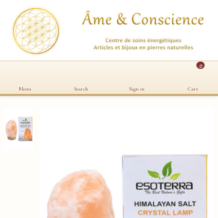
0
Menu
Search
Sign in
Cart