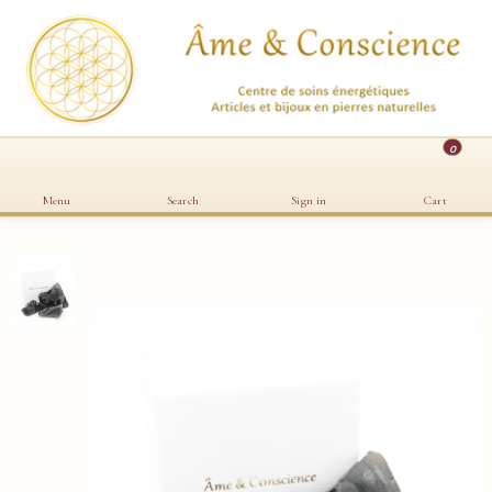
0
Menu
Search
Sign in
Cart