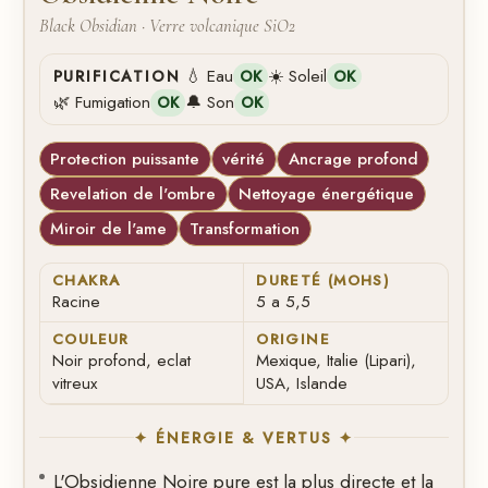
Black Obsidian · Verre volcanique SiO2
💧 Eau
☀️ Soleil
PURIFICATION
OK
OK
🌿 Fumigation
🔔 Son
OK
OK
Protection puissante
vérité
Ancrage profond
Revelation de l'ombre
Nettoyage énergétique
Miroir de l'ame
Transformation
CHAKRA
DURETÉ (MOHS)
Racine
5 a 5,5
COULEUR
ORIGINE
Noir profond, eclat
Mexique, Italie (Lipari),
vitreux
USA, Islande
✦ ÉNERGIE & VERTUS ✦
L'Obsidienne Noire pure est la plus directe et la