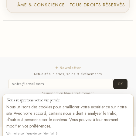
ÂME & CONSCIENCE · TOUS DROITS RÉSERVÉS
✦ Newsletter
Actualités, pierres, soins & événements.
OK
Désinscription libre à tout moment.
Nous respectons votre vie privée
iqitlinksmanager module
Contactez-nous
Suivez-
Nous utilisons des cookies pour améliorer votre expérience sur notre
nous
site. Avec votre accord, certains nous aident à analyser le trafic,
d'autres à personnaliser le contenu. Vous pouvez à tout moment
modifier vos préférences.
Voir notre politique de confidentialité