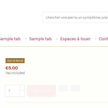
Sample tab
Sample tab
Espaces à louer
Cont
Out-of-Stock
€5.00
Tax included
Add to cart