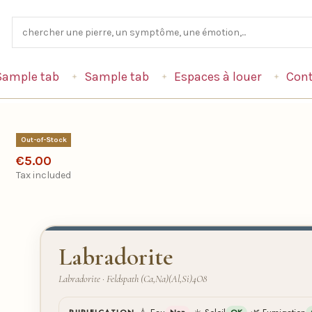
Sample tab
Sample tab
Espaces à louer
Cont
Out-of-Stock
€5.00
Tax included
Labradorite
Labradorite · Feldspath (Ca,Na)(Al,Si)4O8