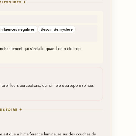
BLESSURES ✦
Influences negatives
Besoin de mystere
senchantement qui s'installe quand on a ete trop
norer leurs perceptions, qui ont ete desresponsabilises
HISTOIRE ✦
e est due a l'interference lumineuse sur des couches de