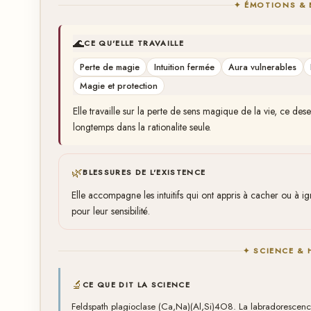
✦ ÉMOTIONS & 
🌊
CE QU'ELLE TRAVAILLE
Perte de magie
Intuition fermée
Aura vulnerables
Magie et protection
Elle travaille sur la perte de sens magique de la vie, ce de
longtemps dans la rationalite seule.
🌿
BLESSURES DE L'EXISTENCE
Elle accompagne les intuitifs qui ont appris à cacher ou à ig
pour leur sensibilité.
✦ SCIENCE & 
🔬
CE QUE DIT LA SCIENCE
Feldspath plagioclase (Ca,Na)(Al,Si)4O8. La labradorescenc