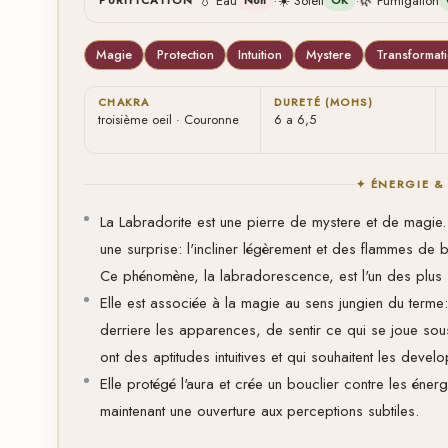
·
·
💧 Eau
☀️ Soleil
🌿 Fumigation
PURIFICATION
Non
OK
Magie
Protection
Intuition
Mystere
Transformat
CHAKRA
DURETÉ (MOHS)
troisième oeil · Couronne
6 a 6,5
✦ ÉNERGIE &
La Labradorite est une pierre de mystere et de magie.
une surprise: l'incliner légèrement et des flammes de ble
Ce phénomène, la labradorescence, est l'un des plus
Elle est associée à la magie au sens jungien du terme
derriere les apparences, de sentir ce qui se joue sou
ont des aptitudes intuitives et qui souhaitent les devel
Elle protégé l'aura et crée un bouclier contre les énerg
maintenant une ouverture aux perceptions subtiles.