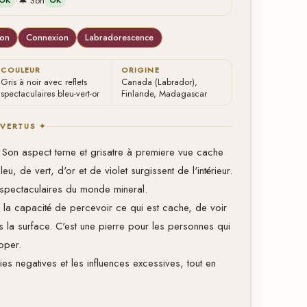
·
🔔 Son
OK
OK
ion
Connexion
Labradorescence
COULEUR
ORIGINE
Gris à noir avec reflets
Canada (Labrador),
spectaculaires bleu-vert-or
Finlande, Madagascar
 VERTUS ✦
 Son aspect terne et grisatre à premiere vue cache
u, de vert, d'or et de violet surgissent de l'intérieur.
 spectaculaires du monde mineral.
: la capacité de percevoir ce qui est cache, de voir
s la surface. C'est une pierre pour les personnes qui
opper.
ies negatives et les influences excessives, tout en