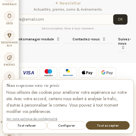
✦ Newsletter
MINERAUX
Actualités, pierres, soins & événements.
OK
DECO
Désinscription libre à tout moment.
iqitlinksmanager module
Contactez-nous
Suivez-
DECO/MINER
nous
AUX
ENCENS
VISA
Pay
Pay
Bancontact
maestro
BOUGIE
Nous respectons votre vie privée
Nous utilisons des cookies pour améliorer votre expérience sur notre
site. Avec votre accord, certains nous aident à analyser le trafic,
LIBRAIRIE
d'autres à personnaliser le contenu. Vous pouvez à tout moment
modifier vos préférences.
Voir notre politique de confidentialité
RADIESTHES
Tout refuser
Configurer
Tout accepter
IE