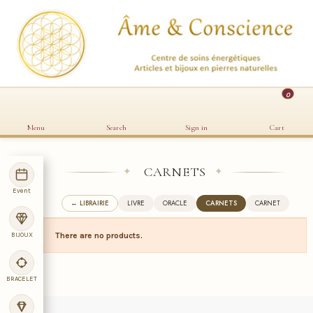
0
Menu
Search
Sign in
Cart
CARNETS
✦
✦
Event
← LIBRAIRIE
LIVRE
ORACLE
CARNETS
CARNET
BIJOUX
There are no products.
BRACELET