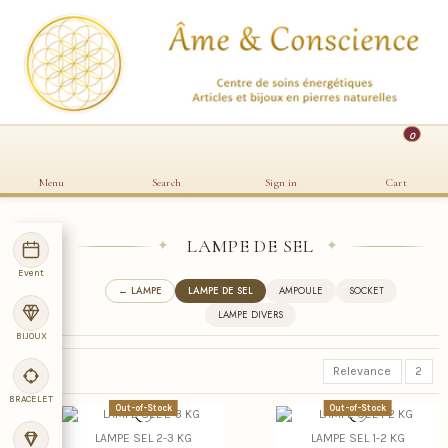
0
Menu
Search
Sign in
Cart
LAMPE DE SEL
✦
✦
Event
← LAMPE
LAMPE DE SEL
AMPOULE
SOCKET
LAMPE DIVERS
BIJOUX
Relevance
2
BRACELET
Out-of-Stock
Out-of-Stock
LAMPE SEL 2-3 KG
LAMPE SEL 1-2 KG