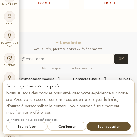
€23.90
€19.90
MINERAUX
DECO
✦ Newsletter
DECO/MINER
AUX
Actualités, pierres, soins & événements.
OK
ENCENS
Désinscription libre à tout moment.
iqitlinksmanager module
Contactez-nous
Suivez-
nous
BOUGIE
Nous respectons votre vie privée
Nous utilisons des cookies pour améliorer votre expérience sur notre
site. Avec votre accord, certains nous aident à analyser le trafic,
LIBRAIRIE
d'autres à personnaliser le contenu. Vous pouvez à tout moment
modifier vos préférences.
VISA
Pay
Pay
Bancontact
maestro
Voir notre politique de confidentialité
RADIESTHES
Tout refuser
Configurer
Tout accepter
IE