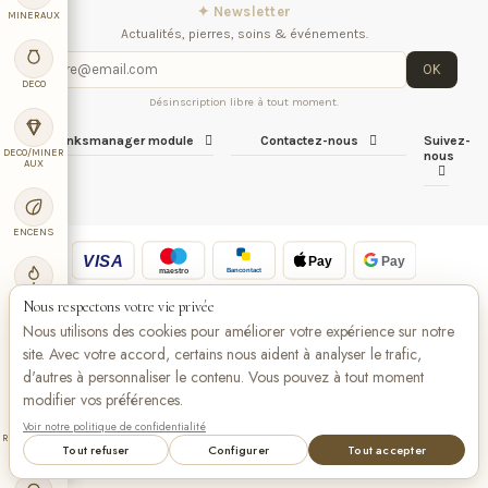
✦ Newsletter
MINERAUX
Actualités, pierres, soins & événements.
OK
DECO
Désinscription libre à tout moment.
iqitlinksmanager module
Contactez-nous
Suivez-
DECO/MINER
nous
AUX
ENCENS
VISA
Pay
Pay
Bancontact
maestro
BOUGIE
Nous respectons votre vie privée
Nous utilisons des cookies pour améliorer votre expérience sur notre
site. Avec votre accord, certains nous aident à analyser le trafic,
LIBRAIRIE
d'autres à personnaliser le contenu. Vous pouvez à tout moment
modifier vos préférences.
Voir notre politique de confidentialité
RADIESTHES
Tout refuser
Configurer
Tout accepter
IE