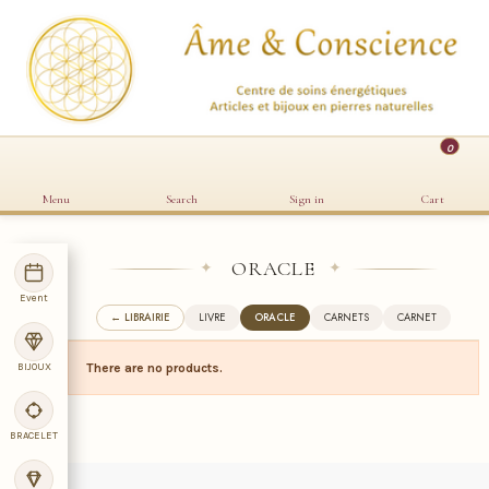
0
Menu
Search
Sign in
Cart
ORACLE
✦
✦
Event
← LIBRAIRIE
LIVRE
ORACLE
CARNETS
CARNET
BIJOUX
There are no products.
BRACELET