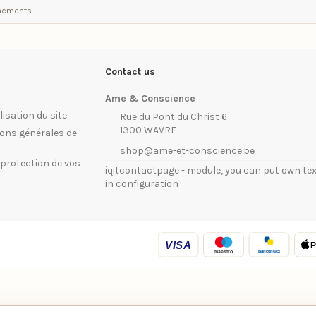
énements.
Contact us
Ame & Conscience
lisation du site
Rue du Pont du Christ 6
1300 WAVRE
ions générales de
shop@ame-et-conscience.be
t protection de vos
iqitcontactpage - module, you can put own tex
in configuration
VISA
P
Bancontact
maestro