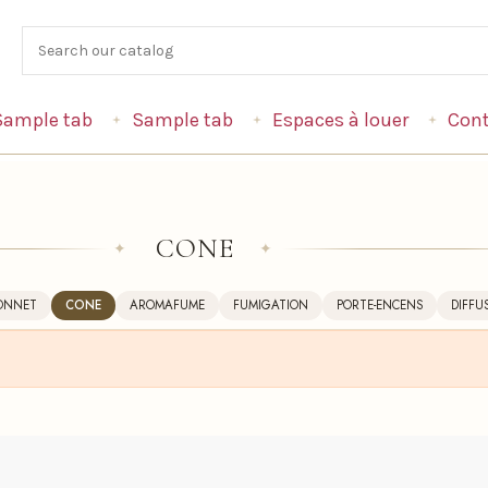
Sample tab
Sample tab
Espaces à louer
Cont
CONE
✦
✦
ONNET
CONE
AROMAFUME
FUMIGATION
PORTE-ENCENS
DIFFU