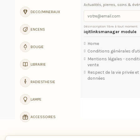
Actualités, pierres, soins & év
DECO/MINERAUX
Désinscription libre à tout moment.
ENCENS
iqitlinksmanager module
Home
BOUGIE
Conditions générales d'uti
Mentions légales - condit
vente
LIBRAIRIE
Respect de la vie privée e
données
RADIESTHESIE
LAMPE
ACCESSOIRES