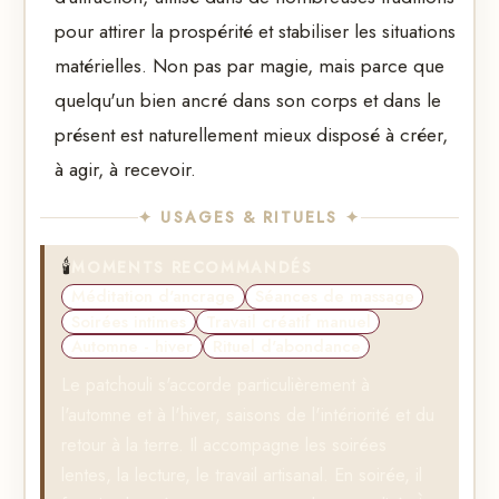
pour attirer la prospérité et stabiliser les situations
matérielles. Non pas par magie, mais parce que
quelqu'un bien ancré dans son corps et dans le
présent est naturellement mieux disposé à créer,
à agir, à recevoir.
✦ USAGES & RITUELS ✦
🕯️
MOMENTS RECOMMANDÉS
Méditation d'ancrage
Séances de massage
Soirées intimes
Travail créatif manuel
Automne - hiver
Rituel d'abondance
Le patchouli s'accorde particulièrement à
l'automne et à l'hiver, saisons de l'intériorité et du
retour à la terre. Il accompagne les soirées
lentes, la lecture, le travail artisanal. En soirée, il