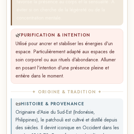
favorise la présence au corps et la sensualité. À
éviter si on cherche de la légèreté ou de la
concentration mentale.
🌿
PURIFICATION & INTENTION
Utilisé pour ancrer et stabiliser les énergies d'un
espace. Particulièrement adapté aux espaces de
soin corporel ou aux rituels d'abondance. Allumer
en posant l'intention d'une présence pleine et
entière dans le moment.
✦ ORIGINE & TRADITION ✦
📜
HISTOIRE & PROVENANCE
Originaire d'Asie du Sud-Est (Indonésie,
Philippines), le patchouli est cultivé et distillé depuis
des siècles. Il devint iconique en Occident dans les