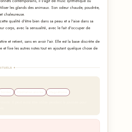
âtonnets contemporains, il s'agit de musc synthétique ou
tiliser les glands des animaux. Son odeur chaude, poudrée,
et chaleureuse.
 cette qualité d'être bien dans sa peau et a l'aise dans sa
leur corps, avec la sensualité, avec le fait d'occuper de
re et retient, sans en avoir l'air. Elle est la base discrète de
 et fixe les autres notes tout en ajoutant quelque chose de
RITUELS ✦
Soirées
Méditation ancrée
Magnétisme
imité. Il peut aussi être utilise pendant la journée pour
née.