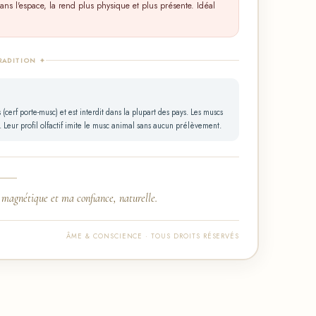
 dans l'espace, la rend plus physique et plus présente. Idéal
RADITION ✦
erf porte-musc) et est interdit dans la plupart des pays. Les muscs
 Leur profil olfactif imite le musc animal sans aucun prélèvement.
 magnétique et ma confiance, naturelle.
ÂME & CONSCIENCE · TOUS DROITS RÉSERVÉS