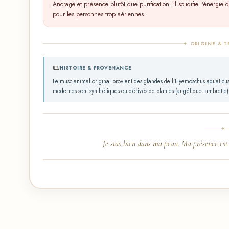
Ancrage et présence plutôt que purification. Il solidifie l'énergie
pour les personnes trop aériennes.
✦ ORIGINE & T
📜
HISTOIRE & PROVENANCE
Le musc animal original provient des glandes de l'Hyemoschus aquaticus (c
modernes sont synthétiques ou dérivés de plantes (angélique, ambrette).
✦
Je suis bien dans ma peau. Ma présence est