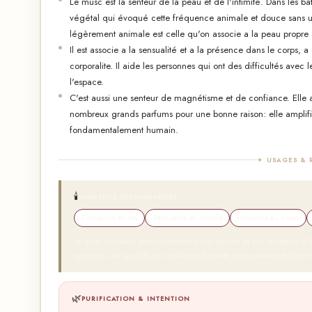
Le musc est la senteur de la peau et de l'intimité. Dans les b
végétal qui évoqué cette fréquence animale et douce sans u
légèrement animale est celle qu'on associe a la peau propre 
Il est associe a la sensualité et a la présence dans le corps, a
corporalite. Il aide les personnes qui ont des difficultés avec 
l'espace.
C'est aussi une senteur de magnétisme et de confiance. Elle atti
nombreux grands parfums pour une bonne raison: elle amplifie
fondamentalement humain.
✦ USAGES & 
🕯️
MOMENTS RECOMMANDÉS
Confiance en soi
Sensualité et intimité
Présence au corps
Le musc convient particulièrement aux soirées et aux moments d'int
apporter une qualité de confiance discrète et de présence incar
🌿
PURIFICATION & INTENTION