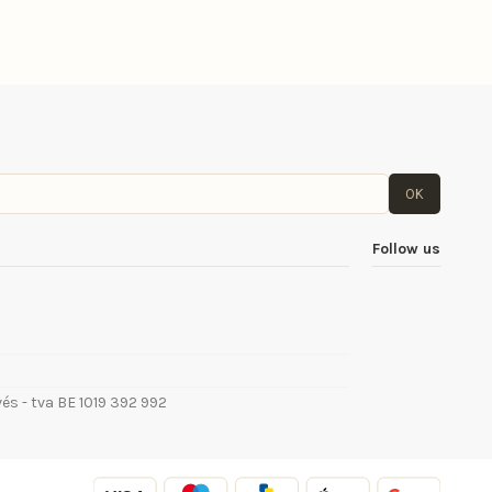
OK
Follow us
vés - tva BE 1019 392 992