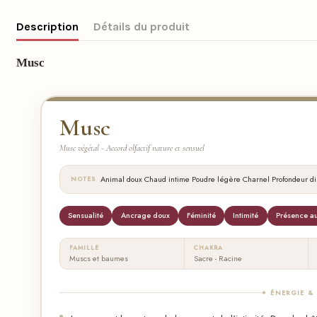
Description
Détails du produit
Musc
Musc
Musc végétal - Accord olfactif nature et sensuel
·
·
·
·
Animal doux
Chaud intime
Poudre légère
Charnel
Profondeur di
NOTES
Sensualité
Ancrage doux
Féminité
Intimité
Présence au
FAMILLE
CHAKRA
Muscs et baumes
Sacre - Racine
✦ ÉNERGIE &