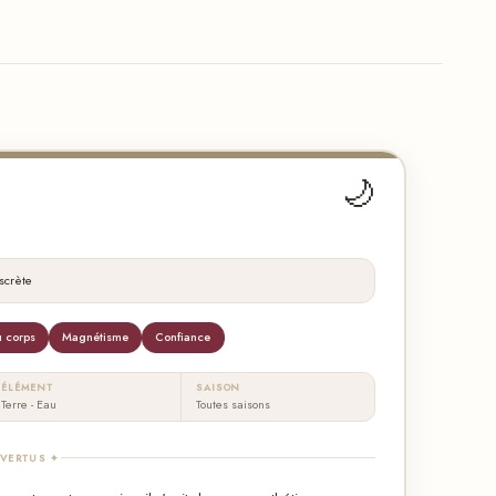
🌙
scrète
 corps
Magnétisme
Confiance
ÉLÉMENT
SAISON
Terre - Eau
Toutes saisons
 VERTUS ✦