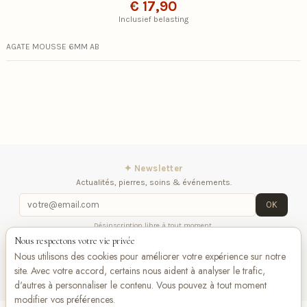
€ 17,90
Inclusief belasting
AGATE MOUSSE 6MM AB
✦ Newsletter
Actualités, pierres, soins & événements.
OK
Désinscription libre à tout moment.
Nous respectons votre vie privée
iqitlinksmanager module
Contactez-nous
Suivez-
Nous utilisons des cookies pour améliorer votre expérience sur notre
nous
site. Avec votre accord, certains nous aident à analyser le trafic,
d'autres à personnaliser le contenu. Vous pouvez à tout moment
modifier vos préférences.