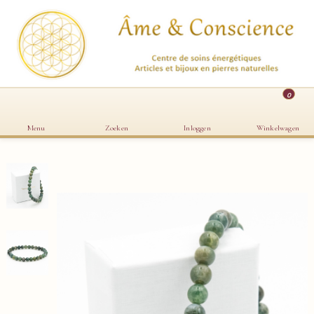
0
Menu
Zoeken
Inloggen
Winkelwagen