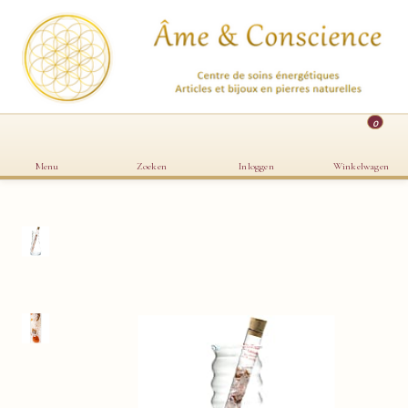
0
Menu
Zoeken
Inloggen
Winkelwagen