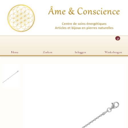
0
Menu
Zoeken
Inloggen
Winkelwagen