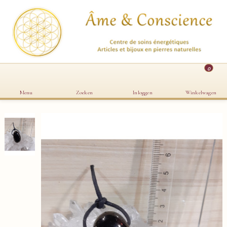
0
Menu
Zoeken
Inloggen
Winkelwagen