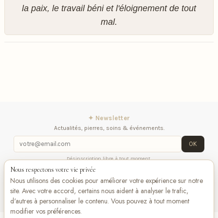
la paix, le travail béni et l'éloignement de tout
mal.
✦ Newsletter
Actualités, pierres, soins & événements.
OK
Désinscription libre à tout moment.
Nous respectons votre vie privée
iqitlinksmanager module
Contactez-nous
Suivez-
Nous utilisons des cookies pour améliorer votre expérience sur notre
nous
site. Avec votre accord, certains nous aident à analyser le trafic,
d'autres à personnaliser le contenu. Vous pouvez à tout moment
modifier vos préférences.