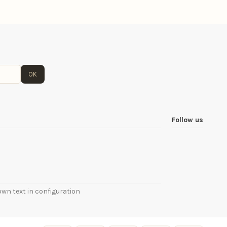
OK
Follow us
own text in configuration