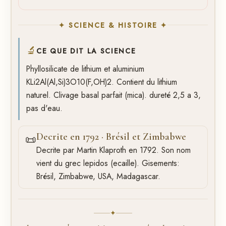
✦ SCIENCE & HISTOIRE ✦
🔬
CE QUE DIT LA SCIENCE
Phyllosilicate de lithium et aluminium
KLi2Al(Al,Si)3O10(F,OH)2. Contient du lithium
naturel. Clivage basal parfait (mica). dureté 2,5 a 3,
pas d'eau.
Decrite en 1792 · Brésil et Zimbabwe
📜
Decrite par Martin Klaproth en 1792. Son nom
vient du grec lepidos (ecaille). Gisements:
Brésil, Zimbabwe, USA, Madagascar.
✦