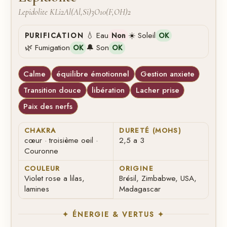
Lepidolite KLi2Al(Al,Si)3O10(F,OH)2
💧 Eau
☀️ Soleil
PURIFICATION
Non
OK
🌿 Fumigation
🔔 Son
OK
OK
Calme
équilibre émotionnel
Gestion anxiete
Transition douce
libération
Lacher prise
Paix des nerfs
CHAKRA
DURETÉ (MOHS)
cœur · troisième oeil ·
2,5 a 3
Couronne
COULEUR
ORIGINE
Violet rose a lilas,
Brésil, Zimbabwe, USA,
lamines
Madagascar
✦ ÉNERGIE & VERTUS ✦