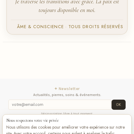
Je traverse les transitions avec grâce. La paix est
toujours disponible en moi.
ÂME & CONSCIENCE · TOUS DROITS RÉSERVÉS
✦ Newsletter
Actualités, pierres, soins & événements.
OK
Désinscription libre à tout moment.
Nous respectons votre vie privée
iqitlinksmanager module
Contactez-nous
Suivez-
Nous utilisons des cookies pour améliorer votre expérience sur notre
nous
site. Avec votre accord, certains nous aident à analyser le trafic,