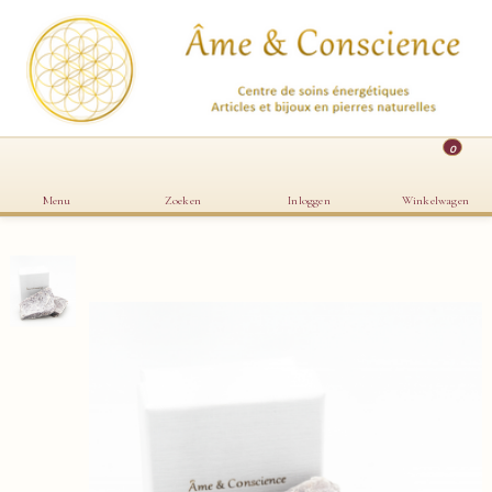
0
Menu
Zoeken
Inloggen
Winkelwagen