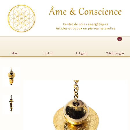
0
Menu
Zoeken
Inloggen
Winkelwagen