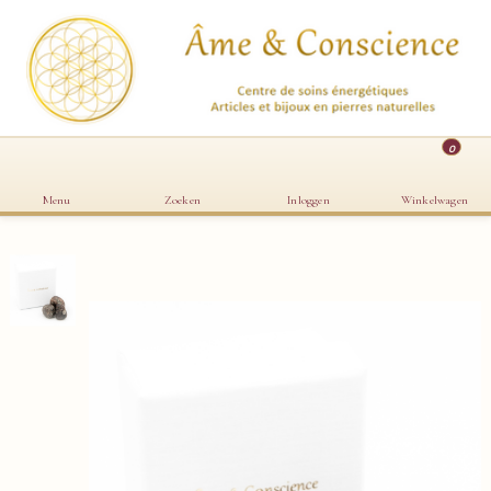
0
Menu
Zoeken
Inloggen
Winkelwagen