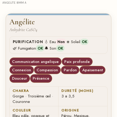
ANGELITE 8MM A
Angélite
Anhydrite CaSO4
💧 Eau
☀️ Soleil
PURIFICATION
Non
OK
🌿 Fumigation
🔔 Son
OK
OK
Communication angelique
Paix profonde
Connexion
Compassion
Pardon
Apaisement
Douceur
Présence
CHAKRA
DURETÉ (MOHS)
Gorge · Troisième œil ·
3 a 3,5
Couronne
COULEUR
ORIGINE
Bleu pâle, opaque et
Pérou, Mexique,