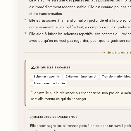
La Malachite est l'une des pierres les plus puissantes du mon
est immédiatement reconnaissable. Elle est connue pour sa ca
et de transformation.
Elle est associée à la transformation profonde et à la protection
consciemment: elle amplifie tout, y compris ce qu'on prefererai
Elle aide à briser les schemas repetitifs, ces patterns qui rev
avec ce qu'on ne veut pas regarder, pour que la guérison soit
✦ ÉMOTIONS & 
🌊
CE QU'ELLE TRAVAILLE
Schemas repetitifs
Evitement émotionnel
Transformation blo
Transformation forcée
Elle travaille sur la résistance au changement, non pas en la mé
pas: elle montre ce qui doit changer.
🌿
BLESSURES DE L'EXISTENCE
Elle accompagne les personnes prets à entrer dans un travail pro