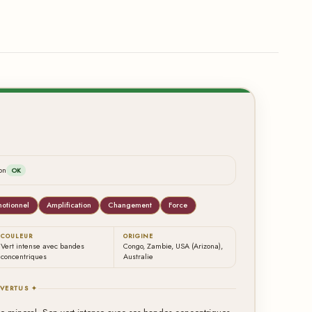
on
OK
motionnel
Amplification
Changement
Force
COULEUR
ORIGINE
Vert intense avec bandes
Congo, Zambie, USA (Arizona),
concentriques
Australie
 VERTUS ✦