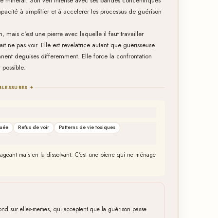
de mineral. Son vert intense avec ses bandes concentriques
pacité à amplifier et à accelerer les processus de guérison
, mais c'est une pierre avec laquelle il faut travailler
t ne pas voir. Elle est revelatrice autant que guerisseuse.
iennent deguises differemment. Elle force la confrontation
 possible.
BLESSURES ✦
quée
Refus de voir
Patterns de vie toxiques
nageant mais en la dissolvant. C'est une pierre qui ne ménage
fond sur elles-memes, qui acceptent que la guérison passe