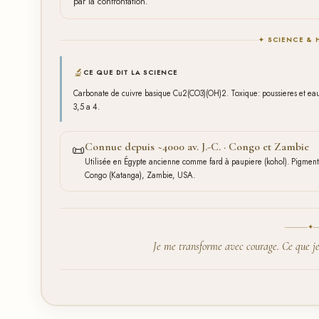
par la confrontation.
✦ SCIENCE & 
🔬
CE QUE DIT LA SCIENCE
Carbonate de cuivre basique Cu2(CO3)(OH)2. Toxique: poussieres et eau d
3,5 a 4.
Connue depuis ~4000 av. J.-C. · Congo et Zambie
📜
Utilisée en Égypte ancienne comme fard à paupiere (kohol). Pigment 
Congo (Katanga), Zambie, USA.
✦
Je me transforme avec courage. Ce que je 