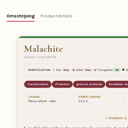
Omschrijving
Productdetails
Malachite
Malachite Cu2(CO3)(OH)2
·
·
·
💧 Eau
☀️ Soleil
🌿 Fumigation
🔔 S
PURIFICATION
Non
Non
OK
Transformation
Protection
guérison profonde
Revelateur é
CHAKRA
DURETÉ (MOHS)
Plexus solaire · cœur
3,5 a 4
✦ ÉNERGIE &