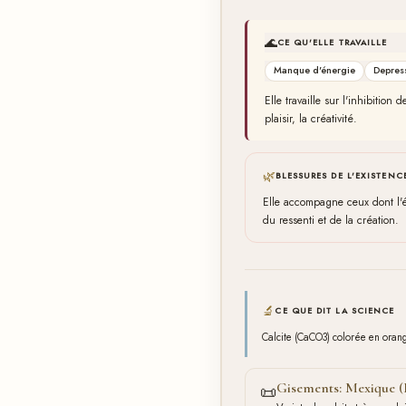
🌊
CE QU'ELLE TRAVAILLE
Manque d'énergie
Depres
Elle travaille sur l'inhibition 
plaisir, la créativité.
🌿
BLESSURES DE L'EXISTENC
Elle accompagne ceux dont l'én
du ressenti et de la création.
🔬
CE QUE DIT LA SCIENCE
Calcite (CaCO3) colorée en orange
Gisements: Mexique (
📜