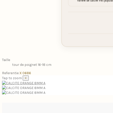
Variete de calcite très popula
Taille
tour de poignet 16-18 cm
Referentie
X 0686
Tap to zoom
×