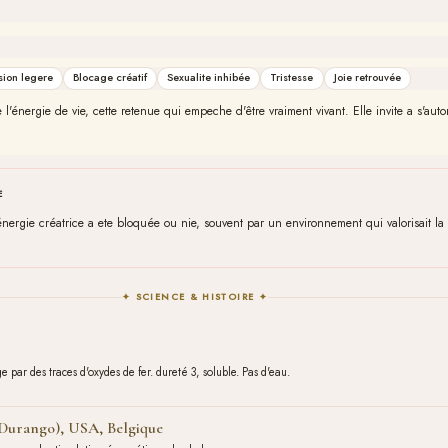
sion legere
Blocage créatif
Sexualite inhibée
Tristesse
Joie retrouvée
de l'énergie de vie, cette retenue qui empeche d'être vraiment vivant. Elle invite a s'autori
E
ergie créatrice a ete bloquée ou nie, souvent par un environnement qui valorisait la 
✦ SCIENCE & HISTOIRE ✦
 par des traces d'oxydes de fer. dureté 3, soluble. Pas d'eau.
Durango), USA, Belgique