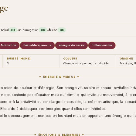
ge
·
·
 Soleil
🌿 Fumigation
🔔 Son
OK
OK
OK
Motivation
Sexualite epanouie
énergie du sacre
Enthousiasme
DURETÉ (MOHS)
COULEUR
ORIGINE
3
Orange vif a peche, translucide
Mexique, U
✦ ÉNERGIE & VERTUS ✦
plosion de couleur et d'énergie. Son orange vif, solaire et chaud, revitalise ins
i ne se contente pas d'apaiser mais qui stimule, qui invite au mouvement, à la cr
cre et à la créativité au sens large: la sexualite, la création artistique, la capac
lle aide à debloquer ces énergies quand elles sont inhibées.
e et le decouragement, non pas en les niant mais en apportant une énergie qui les
✦ ÉMOTIONS & BLESSURES ✦