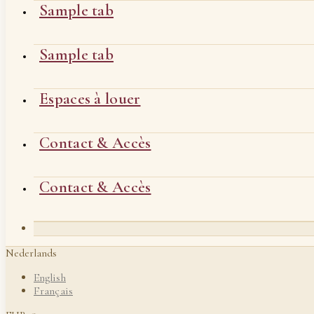
Sample tab
Sample tab
Espaces à louer
Contact & Accès
Contact & Accès
Nederlands
English
Français