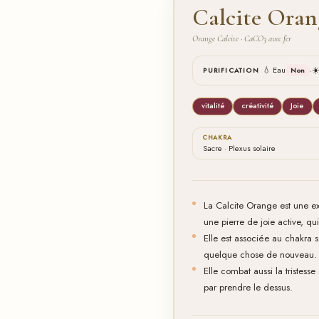
Calcite Oran
Orange Calcite · CaCO3 avec fer
·
💧 Eau
☀️
PURIFICATION
Non
vitalité
créativité
Joie
CHAKRA
Sacre · Plexus solaire
La Calcite Orange est une ex
une pierre de joie active, qu
Elle est associée au chakra sa
quelque chose de nouveau. E
Elle combat aussi la tristess
par prendre le dessus.