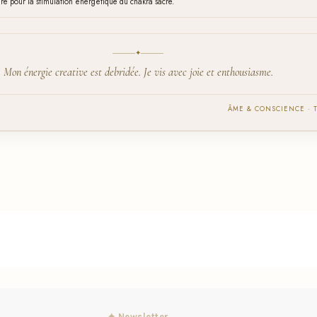
ire pour la stimulation énergétique du chakra sacre.
✦
Mon énergie creative est debridée. Je vis avec joie et enthousiasme.
ÂME & CONSCIENCE · 
✦ Newsletter