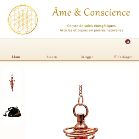
0
Menu
Zoeken
Inloggen
Winkelwagen