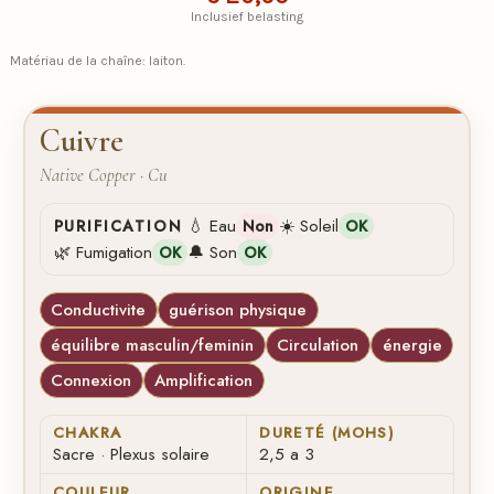
Inclusief belasting
Matériau de la chaîne: laiton.
Cuivre
Native Copper · Cu
💧 Eau
☀️ Soleil
PURIFICATION
Non
OK
🌿 Fumigation
🔔 Son
OK
OK
Conductivite
guérison physique
équilibre masculin/feminin
Circulation
énergie
Connexion
Amplification
CHAKRA
DURETÉ (MOHS)
Sacre · Plexus solaire
2,5 a 3
COULEUR
ORIGINE