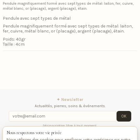
Pendule magnifiquement formé avec sept types de métal: laiton, fer, cuivre,
métal blanc, or (placage), argent (placage), étain.
Pendule avec sept types de métal
Pendule magnifiquement formé avec sept types de métal: laiton,
fer, cuivre, métal blanc, or (placage), argent (placage), étain.
Poids: 40gr
Taille : 4cm
✦ Newsletter
Actualités, pierres, soins & événements.
OK
Désinscription libre à tout moment.
Nous respectons votre vie privée
iqitlinksmanager module
Contactez-nous
Suivez-
Nous utilisons des cookies pour améliorer votre expérience sur notre