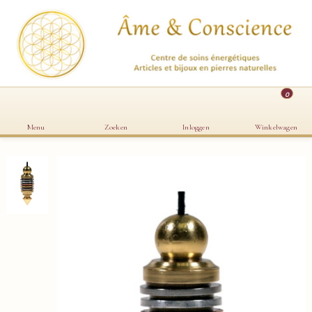
0
Menu
Zoeken
Inloggen
Winkelwagen