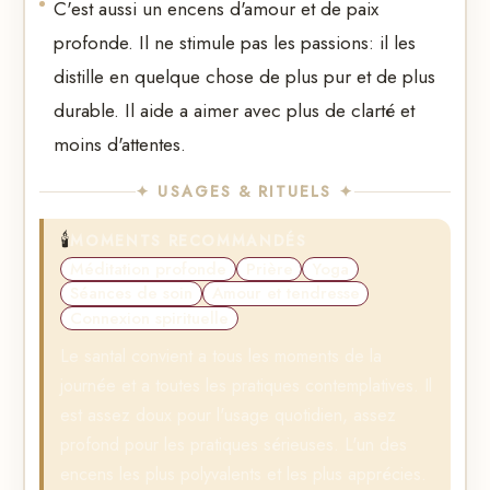
C'est aussi un encens d'amour et de paix
profonde. Il ne stimule pas les passions: il les
distille en quelque chose de plus pur et de plus
durable. Il aide a aimer avec plus de clarté et
moins d'attentes.
✦ USAGES & RITUELS ✦
🕯️
MOMENTS RECOMMANDÉS
Méditation profonde
Prière
Yoga
Séances de soin
Amour et tendresse
Connexion spirituelle
Le santal convient a tous les moments de la
journée et a toutes les pratiques contemplatives. Il
est assez doux pour l'usage quotidien, assez
profond pour les pratiques sérieuses. L'un des
encens les plus polyvalents et les plus apprécies.