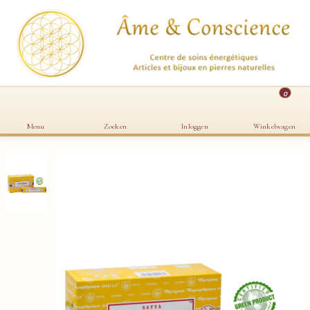
0
Menu
Zoeken
Inloggen
Winkelwagen