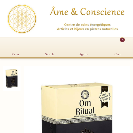
0
Menu
Search
Sign in
Cart