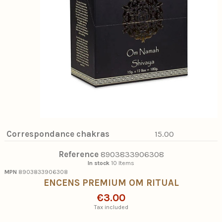
Correspondance chakras
15.00
Reference
8903833906308
In stock
10 Items
MPN
8903833906308
ENCENS PREMIUM OM RITUAL
€3.00
Tax included